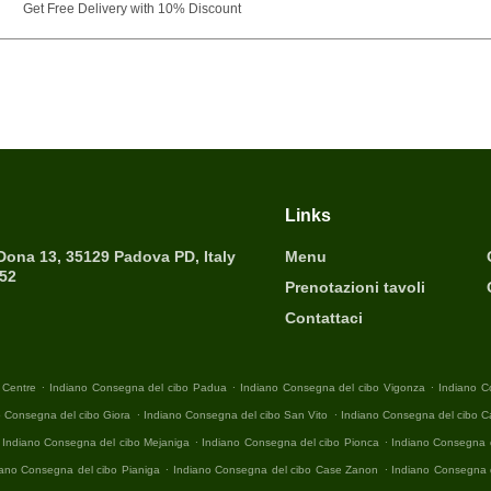
Get Free Delivery with 10% Discount
Links
 Dona 13, 35129 Padova PD, Italy
Menu
452
Prenotazioni tavoli
Contattaci
.
.
.
 Centre
Indiano Consegna del cibo Padua
Indiano Consegna del cibo Vigonza
Indiano C
.
.
o Consegna del cibo Giora
Indiano Consegna del cibo San Vito
Indiano Consegna del cibo 
.
.
Indiano Consegna del cibo Mejaniga
Indiano Consegna del cibo Pionca
Indiano Consegna d
.
.
iano Consegna del cibo Pianiga
Indiano Consegna del cibo Case Zanon
Indiano Consegna 