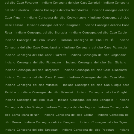
.
.
del cibo Case Favaretto
Indiano Consegna del cibo Case Zampieri
Indiano Consegna
.
.
del cibo Selvatico
Indiano Consegna del cibo Sant'Andrea
Indiano Consegna del cibo
.
.
Case Pinton
Indiano Consegna del cibo Codivernarolo
Indiano Consegna del cibo
.
.
Case Fassina
Indiano Consegna del cibo Terraglione
Indiano Consegna del cibo Case
.
.
.
Rosa
Indiano Consegna del cibo Bronzola
Indiano Consegna del cibo Case Carolo
.
.
Indiano Consegna del cibo Cavino
Indiano Consegna del cibo Del Dò
Indiano
.
.
Consegna del cibo Case Demo-fassina
Indiano Consegna del cibo Case Parancola
.
.
Indiano Consegna del cibo Case Piazzetta
Indiano Consegna del cibo Cinganame
.
.
Indiano Consegna del cibo Fioranzato
Indiano Consegna del cibo San Giuliano
.
.
Indiano Consegna del cibo Borgoricco
Indiano Consegna del cibo Case Giacometti
.
.
Indiano Consegna del cibo Case Zuanetti
Indiano Consegna del cibo Case Mistro
.
Indiano Consegna del cibo Mussolini
Indiano Consegna del cibo San Giorgio delle
.
.
.
Pertiche
Indiano Consegna del cibo Valentini
Indiano Consegna del cibo Gorghi
.
.
Indiano Consegna del cibo Tavo
Indiano Consegna del cibo Bertapelle
Indiano
.
.
Consegna del cibo Busiago
Indiano Consegna del cibo Tognon
Indiano Consegna del
.
.
cibo Santa Maria di Non
Indiano Consegna del cibo Zordan
Indiano Consegna del
.
.
.
cibo Mason
Indiano Consegna del cibo Fungenzi
Indiano Consegna del cibo Rigon
.
.
Indiano Consegna del cibo Stroppari
Indiano Consegna del cibo Pegoraro
Indiano