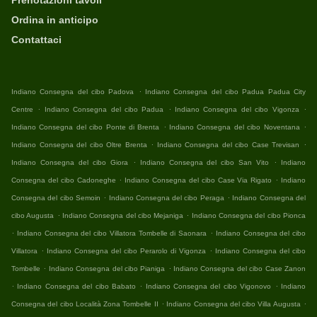
Prenotazioni tavoli
Ordina in anticipo
Contattaci
.
Indiano Consegna del cibo Padova
Indiano Consegna del cibo Padua Padua City
.
.
.
Centre
Indiano Consegna del cibo Padua
Indiano Consegna del cibo Vigonza
.
.
Indiano Consegna del cibo Ponte di Brenta
Indiano Consegna del cibo Noventana
.
.
Indiano Consegna del cibo Oltre Brenta
Indiano Consegna del cibo Case Trevisan
.
.
Indiano Consegna del cibo Giora
Indiano Consegna del cibo San Vito
Indiano
.
.
Consegna del cibo Cadoneghe
Indiano Consegna del cibo Case Via Rigato
Indiano
.
.
Consegna del cibo Semoin
Indiano Consegna del cibo Peraga
Indiano Consegna del
.
.
cibo Augusta
Indiano Consegna del cibo Mejaniga
Indiano Consegna del cibo Pionca
.
.
Indiano Consegna del cibo Villatora Tombelle di Saonara
Indiano Consegna del cibo
.
.
Villatora
Indiano Consegna del cibo Perarolo di Vigonza
Indiano Consegna del cibo
.
.
Tombelle
Indiano Consegna del cibo Pianiga
Indiano Consegna del cibo Case Zanon
.
.
.
Indiano Consegna del cibo Babato
Indiano Consegna del cibo Vigonovo
Indiano
.
.
Consegna del cibo Località Zona Tombelle II
Indiano Consegna del cibo Villa Augusta