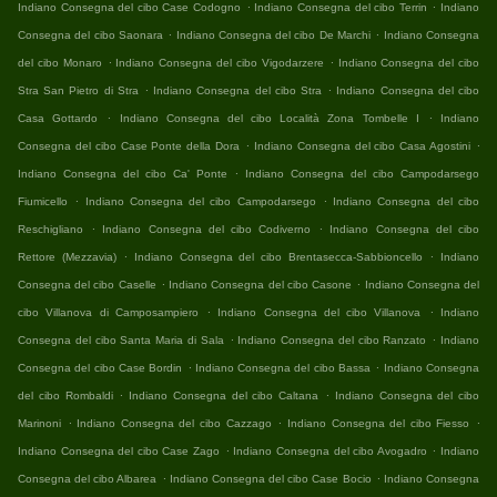
.
.
Indiano Consegna del cibo Case Codogno
Indiano Consegna del cibo Terrin
Indiano
.
.
Consegna del cibo Saonara
Indiano Consegna del cibo De Marchi
Indiano Consegna
.
.
del cibo Monaro
Indiano Consegna del cibo Vigodarzere
Indiano Consegna del cibo
.
.
Stra San Pietro di Stra
Indiano Consegna del cibo Stra
Indiano Consegna del cibo
.
.
Casa Gottardo
Indiano Consegna del cibo Località Zona Tombelle I
Indiano
.
.
Consegna del cibo Case Ponte della Dora
Indiano Consegna del cibo Casa Agostini
.
Indiano Consegna del cibo Ca' Ponte
Indiano Consegna del cibo Campodarsego
.
.
Fiumicello
Indiano Consegna del cibo Campodarsego
Indiano Consegna del cibo
.
.
Reschigliano
Indiano Consegna del cibo Codiverno
Indiano Consegna del cibo
.
.
Rettore (Mezzavia)
Indiano Consegna del cibo Brentasecca-Sabbioncello
Indiano
.
.
Consegna del cibo Caselle
Indiano Consegna del cibo Casone
Indiano Consegna del
.
.
cibo Villanova di Camposampiero
Indiano Consegna del cibo Villanova
Indiano
.
.
Consegna del cibo Santa Maria di Sala
Indiano Consegna del cibo Ranzato
Indiano
.
.
Consegna del cibo Case Bordin
Indiano Consegna del cibo Bassa
Indiano Consegna
.
.
del cibo Rombaldi
Indiano Consegna del cibo Caltana
Indiano Consegna del cibo
.
.
.
Marinoni
Indiano Consegna del cibo Cazzago
Indiano Consegna del cibo Fiesso
.
.
Indiano Consegna del cibo Case Zago
Indiano Consegna del cibo Avogadro
Indiano
.
.
Consegna del cibo Albarea
Indiano Consegna del cibo Case Bocio
Indiano Consegna