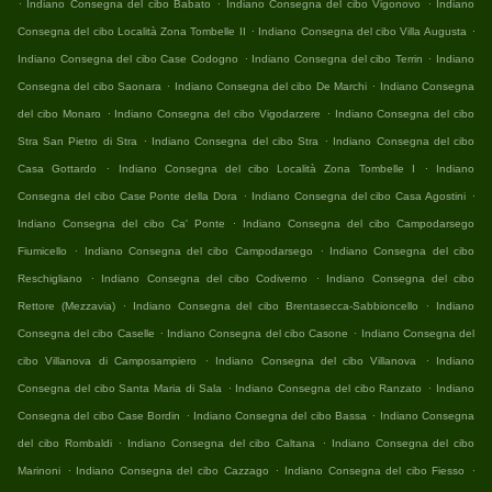
.
.
.
Indiano Consegna del cibo Babato
Indiano Consegna del cibo Vigonovo
Indiano
.
.
Consegna del cibo Località Zona Tombelle II
Indiano Consegna del cibo Villa Augusta
.
.
Indiano Consegna del cibo Case Codogno
Indiano Consegna del cibo Terrin
Indiano
.
.
Consegna del cibo Saonara
Indiano Consegna del cibo De Marchi
Indiano Consegna
.
.
del cibo Monaro
Indiano Consegna del cibo Vigodarzere
Indiano Consegna del cibo
.
.
Stra San Pietro di Stra
Indiano Consegna del cibo Stra
Indiano Consegna del cibo
.
.
Casa Gottardo
Indiano Consegna del cibo Località Zona Tombelle I
Indiano
.
.
Consegna del cibo Case Ponte della Dora
Indiano Consegna del cibo Casa Agostini
.
Indiano Consegna del cibo Ca' Ponte
Indiano Consegna del cibo Campodarsego
.
.
Fiumicello
Indiano Consegna del cibo Campodarsego
Indiano Consegna del cibo
.
.
Reschigliano
Indiano Consegna del cibo Codiverno
Indiano Consegna del cibo
.
.
Rettore (Mezzavia)
Indiano Consegna del cibo Brentasecca-Sabbioncello
Indiano
.
.
Consegna del cibo Caselle
Indiano Consegna del cibo Casone
Indiano Consegna del
.
.
cibo Villanova di Camposampiero
Indiano Consegna del cibo Villanova
Indiano
.
.
Consegna del cibo Santa Maria di Sala
Indiano Consegna del cibo Ranzato
Indiano
.
.
Consegna del cibo Case Bordin
Indiano Consegna del cibo Bassa
Indiano Consegna
.
.
del cibo Rombaldi
Indiano Consegna del cibo Caltana
Indiano Consegna del cibo
.
.
.
Marinoni
Indiano Consegna del cibo Cazzago
Indiano Consegna del cibo Fiesso