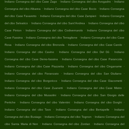
.
.
Indiano Consegna del cibo Case Zago
Indiano Consegna del cibo Avogadro
Indiano
.
.
Consegna del cibo Albarea
Indiano Consegna del cibo Case Bocio
Indiano Consegna
.
.
del cibo Case Favaretto
Indiano Consegna del cibo Case Zampieri
Indiano Consegna
.
.
del cibo Selvatico
Indiano Consegna del cibo Sant'Andrea
Indiano Consegna del cibo
.
.
Case Pinton
Indiano Consegna del cibo Codivernarolo
Indiano Consegna del cibo
.
.
Case Fassina
Indiano Consegna del cibo Terraglione
Indiano Consegna del cibo Case
.
.
.
Rosa
Indiano Consegna del cibo Bronzola
Indiano Consegna del cibo Case Carolo
.
.
Indiano Consegna del cibo Cavino
Indiano Consegna del cibo Del Dò
Indiano
.
.
Consegna del cibo Case Demo-fassina
Indiano Consegna del cibo Case Parancola
.
.
Indiano Consegna del cibo Case Piazzetta
Indiano Consegna del cibo Cinganame
.
.
Indiano Consegna del cibo Fioranzato
Indiano Consegna del cibo San Giuliano
.
.
Indiano Consegna del cibo Borgoricco
Indiano Consegna del cibo Case Giacometti
.
.
Indiano Consegna del cibo Case Zuanetti
Indiano Consegna del cibo Case Mistro
.
Indiano Consegna del cibo Mussolini
Indiano Consegna del cibo San Giorgio delle
.
.
.
Pertiche
Indiano Consegna del cibo Valentini
Indiano Consegna del cibo Gorghi
.
.
Indiano Consegna del cibo Tavo
Indiano Consegna del cibo Bertapelle
Indiano
.
.
Consegna del cibo Busiago
Indiano Consegna del cibo Tognon
Indiano Consegna del
.
.
cibo Santa Maria di Non
Indiano Consegna del cibo Zordan
Indiano Consegna del