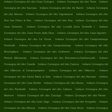
.
.
Indiano Consegna del cibo Case Codogno
Indiano Consegna del cibo Terrin
Indiano
.
.
Consegna del cibo Saonara
Indiano Consegna del cibo De Marchi
Indiano Consegna
.
.
del cibo Monaro
Indiano Consegna del cibo Vigodarzere
Indiano Consegna del cibo
.
.
Stra San Pietro di Stra
Indiano Consegna del cibo Stra
Indiano Consegna del cibo
.
.
Casa Gottardo
Indiano Consegna del cibo Località Zona Tombelle I
Indiano
.
.
Consegna del cibo Case Ponte della Dora
Indiano Consegna del cibo Casa Agostini
.
Indiano Consegna del cibo Ca' Ponte
Indiano Consegna del cibo Campodarsego
.
.
Fiumicello
Indiano Consegna del cibo Campodarsego
Indiano Consegna del cibo
.
.
Reschigliano
Indiano Consegna del cibo Codiverno
Indiano Consegna del cibo
.
.
Rettore (Mezzavia)
Indiano Consegna del cibo Brentasecca-Sabbioncello
Indiano
.
.
Consegna del cibo Caselle
Indiano Consegna del cibo Casone
Indiano Consegna del
.
.
cibo Villanova di Camposampiero
Indiano Consegna del cibo Villanova
Indiano
.
.
Consegna del cibo Santa Maria di Sala
Indiano Consegna del cibo Ranzato
Indiano
.
.
Consegna del cibo Case Bordin
Indiano Consegna del cibo Bassa
Indiano Consegna
.
.
del cibo Rombaldi
Indiano Consegna del cibo Caltana
Indiano Consegna del cibo
.
.
.
Marinoni
Indiano Consegna del cibo Cazzago
Indiano Consegna del cibo Fiesso
.
.
Indiano Consegna del cibo Case Zago
Indiano Consegna del cibo Avogadro
Indiano
.
.
Consegna del cibo Albarea
Indiano Consegna del cibo Case Bocio
Indiano Consegna