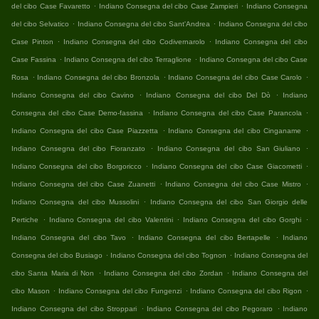
.
.
del cibo Case Favaretto
Indiano Consegna del cibo Case Zampieri
Indiano Consegna
.
.
del cibo Selvatico
Indiano Consegna del cibo Sant'Andrea
Indiano Consegna del cibo
.
.
Case Pinton
Indiano Consegna del cibo Codivernarolo
Indiano Consegna del cibo
.
.
Case Fassina
Indiano Consegna del cibo Terraglione
Indiano Consegna del cibo Case
.
.
.
Rosa
Indiano Consegna del cibo Bronzola
Indiano Consegna del cibo Case Carolo
.
.
Indiano Consegna del cibo Cavino
Indiano Consegna del cibo Del Dò
Indiano
.
.
Consegna del cibo Case Demo-fassina
Indiano Consegna del cibo Case Parancola
.
.
Indiano Consegna del cibo Case Piazzetta
Indiano Consegna del cibo Cinganame
.
.
Indiano Consegna del cibo Fioranzato
Indiano Consegna del cibo San Giuliano
.
.
Indiano Consegna del cibo Borgoricco
Indiano Consegna del cibo Case Giacometti
.
.
Indiano Consegna del cibo Case Zuanetti
Indiano Consegna del cibo Case Mistro
.
Indiano Consegna del cibo Mussolini
Indiano Consegna del cibo San Giorgio delle
.
.
.
Pertiche
Indiano Consegna del cibo Valentini
Indiano Consegna del cibo Gorghi
.
.
Indiano Consegna del cibo Tavo
Indiano Consegna del cibo Bertapelle
Indiano
.
.
Consegna del cibo Busiago
Indiano Consegna del cibo Tognon
Indiano Consegna del
.
.
cibo Santa Maria di Non
Indiano Consegna del cibo Zordan
Indiano Consegna del
.
.
.
cibo Mason
Indiano Consegna del cibo Fungenzi
Indiano Consegna del cibo Rigon
.
.
Indiano Consegna del cibo Stroppari
Indiano Consegna del cibo Pegoraro
Indiano