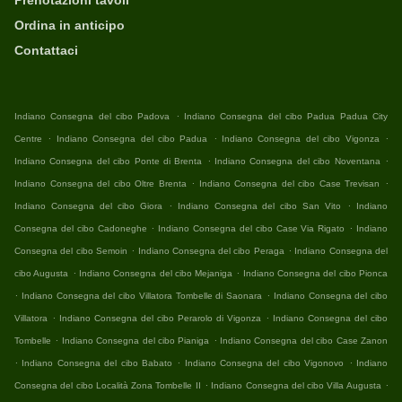
Prenotazioni tavoli
Ordina in anticipo
Contattaci
.
Indiano Consegna del cibo Padova
Indiano Consegna del cibo Padua Padua City
.
.
.
Centre
Indiano Consegna del cibo Padua
Indiano Consegna del cibo Vigonza
.
.
Indiano Consegna del cibo Ponte di Brenta
Indiano Consegna del cibo Noventana
.
.
Indiano Consegna del cibo Oltre Brenta
Indiano Consegna del cibo Case Trevisan
.
.
Indiano Consegna del cibo Giora
Indiano Consegna del cibo San Vito
Indiano
.
.
Consegna del cibo Cadoneghe
Indiano Consegna del cibo Case Via Rigato
Indiano
.
.
Consegna del cibo Semoin
Indiano Consegna del cibo Peraga
Indiano Consegna del
.
.
cibo Augusta
Indiano Consegna del cibo Mejaniga
Indiano Consegna del cibo Pionca
.
.
Indiano Consegna del cibo Villatora Tombelle di Saonara
Indiano Consegna del cibo
.
.
Villatora
Indiano Consegna del cibo Perarolo di Vigonza
Indiano Consegna del cibo
.
.
Tombelle
Indiano Consegna del cibo Pianiga
Indiano Consegna del cibo Case Zanon
.
.
.
Indiano Consegna del cibo Babato
Indiano Consegna del cibo Vigonovo
Indiano
.
.
Consegna del cibo Località Zona Tombelle II
Indiano Consegna del cibo Villa Augusta