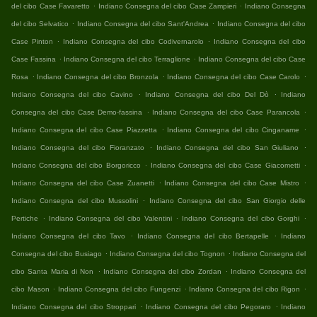
.
.
del cibo Case Favaretto
Indiano Consegna del cibo Case Zampieri
Indiano Consegna
.
.
del cibo Selvatico
Indiano Consegna del cibo Sant'Andrea
Indiano Consegna del cibo
.
.
Case Pinton
Indiano Consegna del cibo Codivernarolo
Indiano Consegna del cibo
.
.
Case Fassina
Indiano Consegna del cibo Terraglione
Indiano Consegna del cibo Case
.
.
.
Rosa
Indiano Consegna del cibo Bronzola
Indiano Consegna del cibo Case Carolo
.
.
Indiano Consegna del cibo Cavino
Indiano Consegna del cibo Del Dò
Indiano
.
.
Consegna del cibo Case Demo-fassina
Indiano Consegna del cibo Case Parancola
.
.
Indiano Consegna del cibo Case Piazzetta
Indiano Consegna del cibo Cinganame
.
.
Indiano Consegna del cibo Fioranzato
Indiano Consegna del cibo San Giuliano
.
.
Indiano Consegna del cibo Borgoricco
Indiano Consegna del cibo Case Giacometti
.
.
Indiano Consegna del cibo Case Zuanetti
Indiano Consegna del cibo Case Mistro
.
Indiano Consegna del cibo Mussolini
Indiano Consegna del cibo San Giorgio delle
.
.
.
Pertiche
Indiano Consegna del cibo Valentini
Indiano Consegna del cibo Gorghi
.
.
Indiano Consegna del cibo Tavo
Indiano Consegna del cibo Bertapelle
Indiano
.
.
Consegna del cibo Busiago
Indiano Consegna del cibo Tognon
Indiano Consegna del
.
.
cibo Santa Maria di Non
Indiano Consegna del cibo Zordan
Indiano Consegna del
.
.
.
cibo Mason
Indiano Consegna del cibo Fungenzi
Indiano Consegna del cibo Rigon
.
.
Indiano Consegna del cibo Stroppari
Indiano Consegna del cibo Pegoraro
Indiano