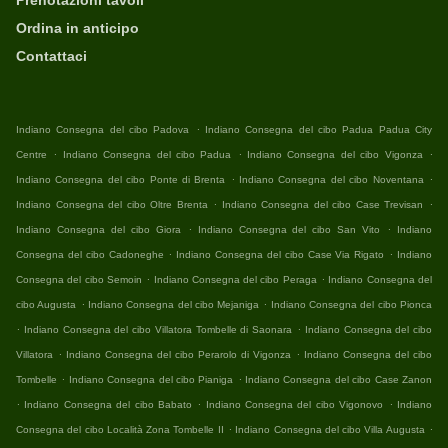
Prenotazioni tavoli
Ordina in anticipo
Contattaci
.
Indiano Consegna del cibo Padova
Indiano Consegna del cibo Padua Padua City
.
.
.
Centre
Indiano Consegna del cibo Padua
Indiano Consegna del cibo Vigonza
.
.
Indiano Consegna del cibo Ponte di Brenta
Indiano Consegna del cibo Noventana
.
.
Indiano Consegna del cibo Oltre Brenta
Indiano Consegna del cibo Case Trevisan
.
.
Indiano Consegna del cibo Giora
Indiano Consegna del cibo San Vito
Indiano
.
.
Consegna del cibo Cadoneghe
Indiano Consegna del cibo Case Via Rigato
Indiano
.
.
Consegna del cibo Semoin
Indiano Consegna del cibo Peraga
Indiano Consegna del
.
.
cibo Augusta
Indiano Consegna del cibo Mejaniga
Indiano Consegna del cibo Pionca
.
.
Indiano Consegna del cibo Villatora Tombelle di Saonara
Indiano Consegna del cibo
.
.
Villatora
Indiano Consegna del cibo Perarolo di Vigonza
Indiano Consegna del cibo
.
.
Tombelle
Indiano Consegna del cibo Pianiga
Indiano Consegna del cibo Case Zanon
.
.
.
Indiano Consegna del cibo Babato
Indiano Consegna del cibo Vigonovo
Indiano
.
.
Consegna del cibo Località Zona Tombelle II
Indiano Consegna del cibo Villa Augusta