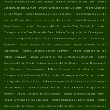
.
.
Indiano Consegna del cibo Case Codogno
Indiano Consegna del cibo Terrin
Indiano
.
.
Consegna del cibo Saonara
Indiano Consegna del cibo De Marchi
Indiano Consegna
.
.
del cibo Monaro
Indiano Consegna del cibo Vigodarzere
Indiano Consegna del cibo
.
.
Stra San Pietro di Stra
Indiano Consegna del cibo Stra
Indiano Consegna del cibo
.
.
Casa Gottardo
Indiano Consegna del cibo Località Zona Tombelle I
Indiano
.
.
Consegna del cibo Case Ponte della Dora
Indiano Consegna del cibo Casa Agostini
.
Indiano Consegna del cibo Ca' Ponte
Indiano Consegna del cibo Campodarsego
.
.
Fiumicello
Indiano Consegna del cibo Campodarsego
Indiano Consegna del cibo
.
.
Reschigliano
Indiano Consegna del cibo Codiverno
Indiano Consegna del cibo
.
.
Rettore (Mezzavia)
Indiano Consegna del cibo Brentasecca-Sabbioncello
Indiano
.
.
Consegna del cibo Caselle
Indiano Consegna del cibo Casone
Indiano Consegna del
.
.
cibo Villanova di Camposampiero
Indiano Consegna del cibo Villanova
Indiano
.
.
Consegna del cibo Santa Maria di Sala
Indiano Consegna del cibo Ranzato
Indiano
.
.
Consegna del cibo Case Bordin
Indiano Consegna del cibo Bassa
Indiano Consegna
.
.
del cibo Rombaldi
Indiano Consegna del cibo Caltana
Indiano Consegna del cibo
.
.
.
Marinoni
Indiano Consegna del cibo Cazzago
Indiano Consegna del cibo Fiesso
.
.
Indiano Consegna del cibo Case Zago
Indiano Consegna del cibo Avogadro
Indiano
.
.
Consegna del cibo Albarea
Indiano Consegna del cibo Case Bocio
Indiano Consegna