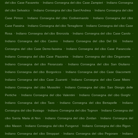
.
.
del cibo Case Favaretto
Indiano Consegna del cibo Case Zampieri
Indiano Consegna
.
.
del cibo Selvatico
Indiano Consegna del cibo Sant'Andrea
Indiano Consegna del cibo
.
.
Case Pinton
Indiano Consegna del cibo Codivernarolo
Indiano Consegna del cibo
.
.
Case Fassina
Indiano Consegna del cibo Terraglione
Indiano Consegna del cibo Case
.
.
.
Rosa
Indiano Consegna del cibo Bronzola
Indiano Consegna del cibo Case Carolo
.
.
Indiano Consegna del cibo Cavino
Indiano Consegna del cibo Del Dò
Indiano
.
.
Consegna del cibo Case Demo-fassina
Indiano Consegna del cibo Case Parancola
.
.
Indiano Consegna del cibo Case Piazzetta
Indiano Consegna del cibo Cinganame
.
.
Indiano Consegna del cibo Fioranzato
Indiano Consegna del cibo San Giuliano
.
.
Indiano Consegna del cibo Borgoricco
Indiano Consegna del cibo Case Giacometti
.
.
Indiano Consegna del cibo Case Zuanetti
Indiano Consegna del cibo Case Mistro
.
Indiano Consegna del cibo Mussolini
Indiano Consegna del cibo San Giorgio delle
.
.
.
Pertiche
Indiano Consegna del cibo Valentini
Indiano Consegna del cibo Gorghi
.
.
Indiano Consegna del cibo Tavo
Indiano Consegna del cibo Bertapelle
Indiano
.
.
Consegna del cibo Busiago
Indiano Consegna del cibo Tognon
Indiano Consegna del
.
.
cibo Santa Maria di Non
Indiano Consegna del cibo Zordan
Indiano Consegna del
.
.
.
cibo Mason
Indiano Consegna del cibo Fungenzi
Indiano Consegna del cibo Rigon
.
.
Indiano Consegna del cibo Stroppari
Indiano Consegna del cibo Pegoraro
Indiano