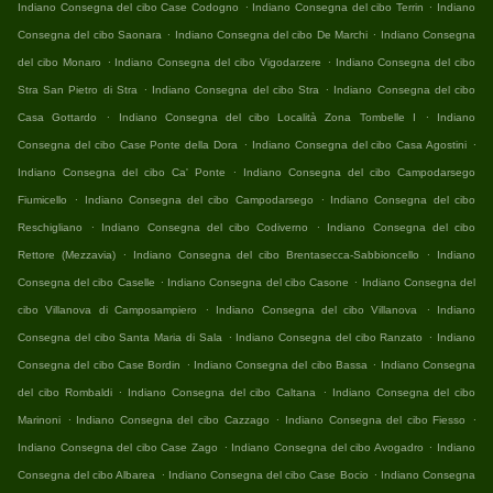
.
.
Indiano Consegna del cibo Case Codogno
Indiano Consegna del cibo Terrin
Indiano
.
.
Consegna del cibo Saonara
Indiano Consegna del cibo De Marchi
Indiano Consegna
.
.
del cibo Monaro
Indiano Consegna del cibo Vigodarzere
Indiano Consegna del cibo
.
.
Stra San Pietro di Stra
Indiano Consegna del cibo Stra
Indiano Consegna del cibo
.
.
Casa Gottardo
Indiano Consegna del cibo Località Zona Tombelle I
Indiano
.
.
Consegna del cibo Case Ponte della Dora
Indiano Consegna del cibo Casa Agostini
.
Indiano Consegna del cibo Ca' Ponte
Indiano Consegna del cibo Campodarsego
.
.
Fiumicello
Indiano Consegna del cibo Campodarsego
Indiano Consegna del cibo
.
.
Reschigliano
Indiano Consegna del cibo Codiverno
Indiano Consegna del cibo
.
.
Rettore (Mezzavia)
Indiano Consegna del cibo Brentasecca-Sabbioncello
Indiano
.
.
Consegna del cibo Caselle
Indiano Consegna del cibo Casone
Indiano Consegna del
.
.
cibo Villanova di Camposampiero
Indiano Consegna del cibo Villanova
Indiano
.
.
Consegna del cibo Santa Maria di Sala
Indiano Consegna del cibo Ranzato
Indiano
.
.
Consegna del cibo Case Bordin
Indiano Consegna del cibo Bassa
Indiano Consegna
.
.
del cibo Rombaldi
Indiano Consegna del cibo Caltana
Indiano Consegna del cibo
.
.
.
Marinoni
Indiano Consegna del cibo Cazzago
Indiano Consegna del cibo Fiesso
.
.
Indiano Consegna del cibo Case Zago
Indiano Consegna del cibo Avogadro
Indiano
.
.
Consegna del cibo Albarea
Indiano Consegna del cibo Case Bocio
Indiano Consegna