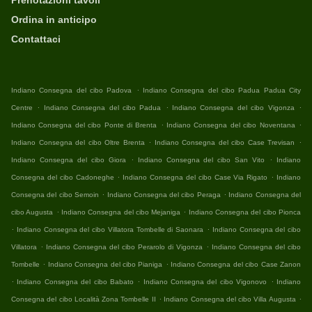
Prenotazioni tavoli
Ordina in anticipo
Contattaci
.
Indiano Consegna del cibo Padova
Indiano Consegna del cibo Padua Padua City
.
.
.
Centre
Indiano Consegna del cibo Padua
Indiano Consegna del cibo Vigonza
.
.
Indiano Consegna del cibo Ponte di Brenta
Indiano Consegna del cibo Noventana
.
.
Indiano Consegna del cibo Oltre Brenta
Indiano Consegna del cibo Case Trevisan
.
.
Indiano Consegna del cibo Giora
Indiano Consegna del cibo San Vito
Indiano
.
.
Consegna del cibo Cadoneghe
Indiano Consegna del cibo Case Via Rigato
Indiano
.
.
Consegna del cibo Semoin
Indiano Consegna del cibo Peraga
Indiano Consegna del
.
.
cibo Augusta
Indiano Consegna del cibo Mejaniga
Indiano Consegna del cibo Pionca
.
.
Indiano Consegna del cibo Villatora Tombelle di Saonara
Indiano Consegna del cibo
.
.
Villatora
Indiano Consegna del cibo Perarolo di Vigonza
Indiano Consegna del cibo
.
.
Tombelle
Indiano Consegna del cibo Pianiga
Indiano Consegna del cibo Case Zanon
.
.
.
Indiano Consegna del cibo Babato
Indiano Consegna del cibo Vigonovo
Indiano
.
.
Consegna del cibo Località Zona Tombelle II
Indiano Consegna del cibo Villa Augusta