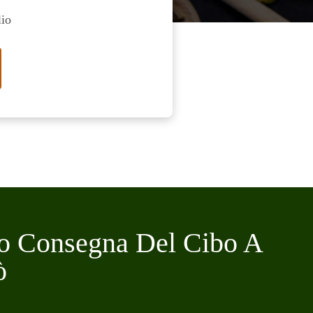
lio
no Consegna Del Cibo A
ò