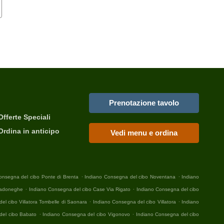
Prenotazione tavolo
Offerte Speciali
Ordina in anticipo
Vedi menu e ordina
.
.
onsegna del cibo Ponte di Brenta
Indiano Consegna del cibo Noventana
Indiano
.
.
Cadoneghe
Indiano Consegna del cibo Case Via Rigato
Indiano Consegna del cibo
.
.
el cibo Villatora Tombelle di Saonara
Indiano Consegna del cibo Villatora
Indiano
.
.
del cibo Babato
Indiano Consegna del cibo Vigonovo
Indiano Consegna del cibo