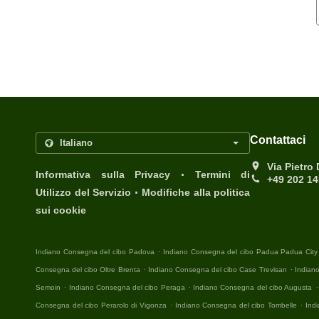
Contattaci
Via Pietro
.
Informativa sulla Privacy
Termini di
+49 202 1
.
Utilizzo del Servizio
Modifiche alla politica
sui cookie
.
Indiano Consegna del cibo Padova
Indiano Consegna del cibo Padua Padua City
.
.
Consegna del cibo Oltre Brenta
Indiano Consegna del cibo Case Trevisan
Indian
.
.
.
Semoin
Indiano Consegna del cibo Peraga
Indiano Consegna del cibo Augusta
.
.
Consegna del cibo Perarolo di Vigonza
Indiano Consegna del cibo Tombelle
Ind