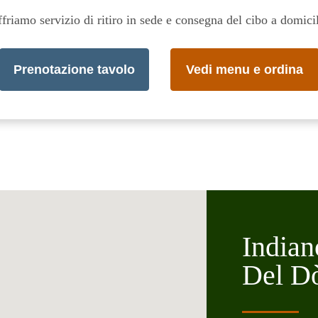
friamo servizio di ritiro in sede e consegna del cibo a domici
Prenotazione tavolo
Vedi menu e ordina
India
Del D