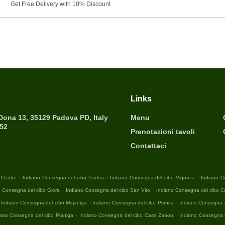
Get Free Delivery with 10% Discount
Links
 Dona 13, 35129 Padova PD, Italy
Menu
452
Prenotazioni tavoli
Contattaci
.
.
.
 Centre
Indiano Consegna del cibo Padua
Indiano Consegna del cibo Vigonza
Indiano C
.
.
o Consegna del cibo Giora
Indiano Consegna del cibo San Vito
Indiano Consegna del cibo 
.
.
Indiano Consegna del cibo Mejaniga
Indiano Consegna del cibo Pionca
Indiano Consegna d
.
.
iano Consegna del cibo Pianiga
Indiano Consegna del cibo Case Zanon
Indiano Consegna 