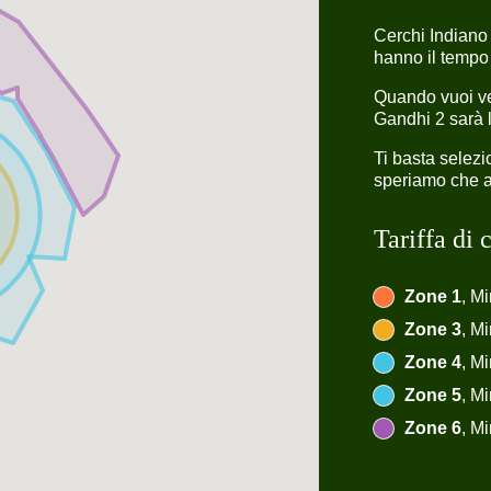
Cerchi Indiano
hanno il tempo
Quando vuoi ve
Gandhi 2 sarà l
Ti basta selez
speriamo che ap
Tariffa di
Zone 1
, Mi
Zone 3
, Mi
Zone 4
, Mi
Zone 5
, Mi
Zone 6
, Mi