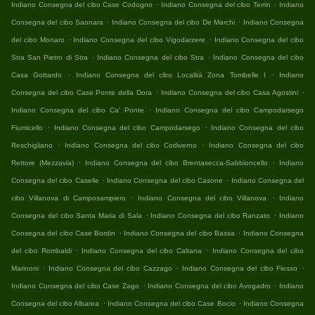
.
.
Indiano Consegna del cibo Case Codogno
Indiano Consegna del cibo Terrin
Indiano
.
.
Consegna del cibo Saonara
Indiano Consegna del cibo De Marchi
Indiano Consegna
.
.
del cibo Monaro
Indiano Consegna del cibo Vigodarzere
Indiano Consegna del cibo
.
.
Stra San Pietro di Stra
Indiano Consegna del cibo Stra
Indiano Consegna del cibo
.
.
Casa Gottardo
Indiano Consegna del cibo Località Zona Tombelle I
Indiano
.
.
Consegna del cibo Case Ponte della Dora
Indiano Consegna del cibo Casa Agostini
.
Indiano Consegna del cibo Ca' Ponte
Indiano Consegna del cibo Campodarsego
.
.
Fiumicello
Indiano Consegna del cibo Campodarsego
Indiano Consegna del cibo
.
.
Reschigliano
Indiano Consegna del cibo Codiverno
Indiano Consegna del cibo
.
.
Rettore (Mezzavia)
Indiano Consegna del cibo Brentasecca-Sabbioncello
Indiano
.
.
Consegna del cibo Caselle
Indiano Consegna del cibo Casone
Indiano Consegna del
.
.
cibo Villanova di Camposampiero
Indiano Consegna del cibo Villanova
Indiano
.
.
Consegna del cibo Santa Maria di Sala
Indiano Consegna del cibo Ranzato
Indiano
.
.
Consegna del cibo Case Bordin
Indiano Consegna del cibo Bassa
Indiano Consegna
.
.
del cibo Rombaldi
Indiano Consegna del cibo Caltana
Indiano Consegna del cibo
.
.
.
Marinoni
Indiano Consegna del cibo Cazzago
Indiano Consegna del cibo Fiesso
.
.
Indiano Consegna del cibo Case Zago
Indiano Consegna del cibo Avogadro
Indiano
.
.
Consegna del cibo Albarea
Indiano Consegna del cibo Case Bocio
Indiano Consegna