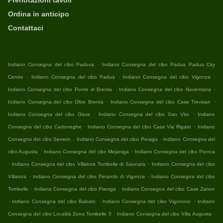
Prenotazioni tavoli
Ordina in anticipo
Contattaci
.
Indiano Consegna del cibo Padova
Indiano Consegna del cibo Padua Padua City
.
.
.
Centre
Indiano Consegna del cibo Padua
Indiano Consegna del cibo Vigonza
.
.
Indiano Consegna del cibo Ponte di Brenta
Indiano Consegna del cibo Noventana
.
.
Indiano Consegna del cibo Oltre Brenta
Indiano Consegna del cibo Case Trevisan
.
.
Indiano Consegna del cibo Giora
Indiano Consegna del cibo San Vito
Indiano
.
.
Consegna del cibo Cadoneghe
Indiano Consegna del cibo Case Via Rigato
Indiano
.
.
Consegna del cibo Semoin
Indiano Consegna del cibo Peraga
Indiano Consegna del
.
.
cibo Augusta
Indiano Consegna del cibo Mejaniga
Indiano Consegna del cibo Pionca
.
.
Indiano Consegna del cibo Villatora Tombelle di Saonara
Indiano Consegna del cibo
.
.
Villatora
Indiano Consegna del cibo Perarolo di Vigonza
Indiano Consegna del cibo
.
.
Tombelle
Indiano Consegna del cibo Pianiga
Indiano Consegna del cibo Case Zanon
.
.
.
Indiano Consegna del cibo Babato
Indiano Consegna del cibo Vigonovo
Indiano
.
.
Consegna del cibo Località Zona Tombelle II
Indiano Consegna del cibo Villa Augusta