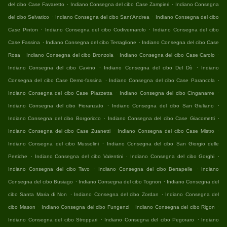
.
.
del cibo Case Favaretto
Indiano Consegna del cibo Case Zampieri
Indiano Consegna
.
.
del cibo Selvatico
Indiano Consegna del cibo Sant'Andrea
Indiano Consegna del cibo
.
.
Case Pinton
Indiano Consegna del cibo Codivernarolo
Indiano Consegna del cibo
.
.
Case Fassina
Indiano Consegna del cibo Terraglione
Indiano Consegna del cibo Case
.
.
.
Rosa
Indiano Consegna del cibo Bronzola
Indiano Consegna del cibo Case Carolo
.
.
Indiano Consegna del cibo Cavino
Indiano Consegna del cibo Del Dò
Indiano
.
.
Consegna del cibo Case Demo-fassina
Indiano Consegna del cibo Case Parancola
.
.
Indiano Consegna del cibo Case Piazzetta
Indiano Consegna del cibo Cinganame
.
.
Indiano Consegna del cibo Fioranzato
Indiano Consegna del cibo San Giuliano
.
.
Indiano Consegna del cibo Borgoricco
Indiano Consegna del cibo Case Giacometti
.
.
Indiano Consegna del cibo Case Zuanetti
Indiano Consegna del cibo Case Mistro
.
Indiano Consegna del cibo Mussolini
Indiano Consegna del cibo San Giorgio delle
.
.
.
Pertiche
Indiano Consegna del cibo Valentini
Indiano Consegna del cibo Gorghi
.
.
Indiano Consegna del cibo Tavo
Indiano Consegna del cibo Bertapelle
Indiano
.
.
Consegna del cibo Busiago
Indiano Consegna del cibo Tognon
Indiano Consegna del
.
.
cibo Santa Maria di Non
Indiano Consegna del cibo Zordan
Indiano Consegna del
.
.
.
cibo Mason
Indiano Consegna del cibo Fungenzi
Indiano Consegna del cibo Rigon
.
.
Indiano Consegna del cibo Stroppari
Indiano Consegna del cibo Pegoraro
Indiano