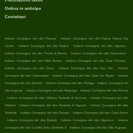
Prenotazioni tavoli
Ordina in anticipo
Contattaci
.
Indiano Consegna del cibo Padova
Indiano Consegna del cibo Padua Padua City
.
.
.
Centre
Indiano Consegna del cibo Padua
Indiano Consegna del cibo Vigonza
.
.
Indiano Consegna del cibo Ponte di Brenta
Indiano Consegna del cibo Noventana
.
.
Indiano Consegna del cibo Oltre Brenta
Indiano Consegna del cibo Case Trevisan
.
.
Indiano Consegna del cibo Giora
Indiano Consegna del cibo San Vito
Indiano
.
.
Consegna del cibo Cadoneghe
Indiano Consegna del cibo Case Via Rigato
Indiano
.
.
Consegna del cibo Semoin
Indiano Consegna del cibo Peraga
Indiano Consegna del
.
.
cibo Augusta
Indiano Consegna del cibo Mejaniga
Indiano Consegna del cibo Pionca
.
.
Indiano Consegna del cibo Villatora Tombelle di Saonara
Indiano Consegna del cibo
.
.
Villatora
Indiano Consegna del cibo Perarolo di Vigonza
Indiano Consegna del cibo
.
.
Tombelle
Indiano Consegna del cibo Pianiga
Indiano Consegna del cibo Case Zanon
.
.
.
Indiano Consegna del cibo Babato
Indiano Consegna del cibo Vigonovo
Indiano
.
.
Consegna del cibo Località Zona Tombelle II
Indiano Consegna del cibo Villa Augusta