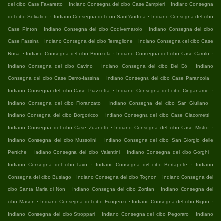
.
.
del cibo Case Favaretto
Indiano Consegna del cibo Case Zampieri
Indiano Consegna
.
.
del cibo Selvatico
Indiano Consegna del cibo Sant'Andrea
Indiano Consegna del cibo
.
.
Case Pinton
Indiano Consegna del cibo Codivernarolo
Indiano Consegna del cibo
.
.
Case Fassina
Indiano Consegna del cibo Terraglione
Indiano Consegna del cibo Case
.
.
.
Rosa
Indiano Consegna del cibo Bronzola
Indiano Consegna del cibo Case Carolo
.
.
Indiano Consegna del cibo Cavino
Indiano Consegna del cibo Del Dò
Indiano
.
.
Consegna del cibo Case Demo-fassina
Indiano Consegna del cibo Case Parancola
.
.
Indiano Consegna del cibo Case Piazzetta
Indiano Consegna del cibo Cinganame
.
.
Indiano Consegna del cibo Fioranzato
Indiano Consegna del cibo San Giuliano
.
.
Indiano Consegna del cibo Borgoricco
Indiano Consegna del cibo Case Giacometti
.
.
Indiano Consegna del cibo Case Zuanetti
Indiano Consegna del cibo Case Mistro
.
Indiano Consegna del cibo Mussolini
Indiano Consegna del cibo San Giorgio delle
.
.
.
Pertiche
Indiano Consegna del cibo Valentini
Indiano Consegna del cibo Gorghi
.
.
Indiano Consegna del cibo Tavo
Indiano Consegna del cibo Bertapelle
Indiano
.
.
Consegna del cibo Busiago
Indiano Consegna del cibo Tognon
Indiano Consegna del
.
.
cibo Santa Maria di Non
Indiano Consegna del cibo Zordan
Indiano Consegna del
.
.
.
cibo Mason
Indiano Consegna del cibo Fungenzi
Indiano Consegna del cibo Rigon
.
.
Indiano Consegna del cibo Stroppari
Indiano Consegna del cibo Pegoraro
Indiano