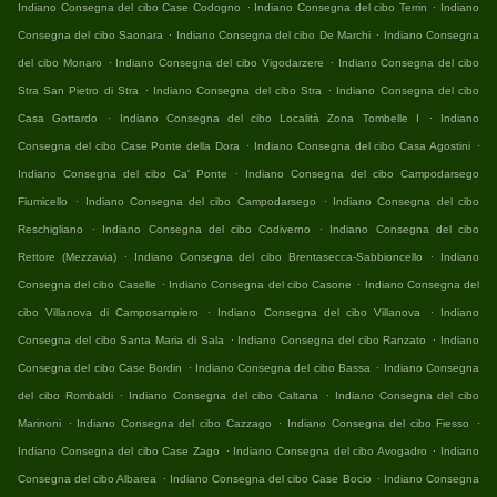
.
.
Indiano Consegna del cibo Case Codogno
Indiano Consegna del cibo Terrin
Indiano
.
.
Consegna del cibo Saonara
Indiano Consegna del cibo De Marchi
Indiano Consegna
.
.
del cibo Monaro
Indiano Consegna del cibo Vigodarzere
Indiano Consegna del cibo
.
.
Stra San Pietro di Stra
Indiano Consegna del cibo Stra
Indiano Consegna del cibo
.
.
Casa Gottardo
Indiano Consegna del cibo Località Zona Tombelle I
Indiano
.
.
Consegna del cibo Case Ponte della Dora
Indiano Consegna del cibo Casa Agostini
.
Indiano Consegna del cibo Ca' Ponte
Indiano Consegna del cibo Campodarsego
.
.
Fiumicello
Indiano Consegna del cibo Campodarsego
Indiano Consegna del cibo
.
.
Reschigliano
Indiano Consegna del cibo Codiverno
Indiano Consegna del cibo
.
.
Rettore (Mezzavia)
Indiano Consegna del cibo Brentasecca-Sabbioncello
Indiano
.
.
Consegna del cibo Caselle
Indiano Consegna del cibo Casone
Indiano Consegna del
.
.
cibo Villanova di Camposampiero
Indiano Consegna del cibo Villanova
Indiano
.
.
Consegna del cibo Santa Maria di Sala
Indiano Consegna del cibo Ranzato
Indiano
.
.
Consegna del cibo Case Bordin
Indiano Consegna del cibo Bassa
Indiano Consegna
.
.
del cibo Rombaldi
Indiano Consegna del cibo Caltana
Indiano Consegna del cibo
.
.
.
Marinoni
Indiano Consegna del cibo Cazzago
Indiano Consegna del cibo Fiesso
.
.
Indiano Consegna del cibo Case Zago
Indiano Consegna del cibo Avogadro
Indiano
.
.
Consegna del cibo Albarea
Indiano Consegna del cibo Case Bocio
Indiano Consegna