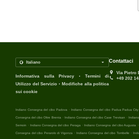
Contattaci
Via Pietro
.
Informativa sulla Privacy
Termini di
+49 202 1
.
Utilizzo del Servizio
Modifiche alla politica
sui cookie
.
Indiano Consegna del cibo Padova
Indiano Consegna del cibo Padua Padua City
.
.
Consegna del cibo Oltre Brenta
Indiano Consegna del cibo Case Trevisan
Indian
.
.
.
Semoin
Indiano Consegna del cibo Peraga
Indiano Consegna del cibo Augusta
.
.
Consegna del cibo Perarolo di Vigonza
Indiano Consegna del cibo Tombelle
Ind