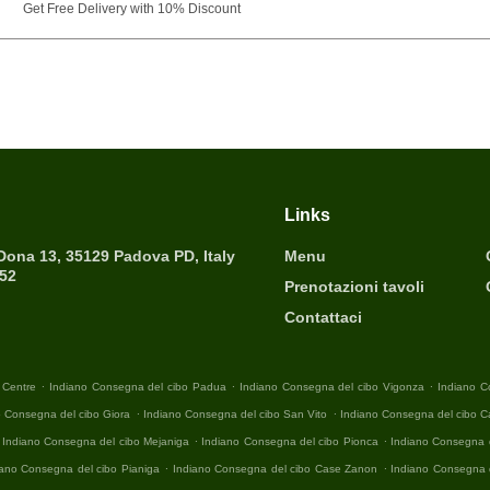
Get Free Delivery with 10% Discount
Links
 Dona 13, 35129 Padova PD, Italy
Menu
452
Prenotazioni tavoli
Contattaci
.
.
.
 Centre
Indiano Consegna del cibo Padua
Indiano Consegna del cibo Vigonza
Indiano C
.
.
o Consegna del cibo Giora
Indiano Consegna del cibo San Vito
Indiano Consegna del cibo 
.
.
Indiano Consegna del cibo Mejaniga
Indiano Consegna del cibo Pionca
Indiano Consegna d
.
.
iano Consegna del cibo Pianiga
Indiano Consegna del cibo Case Zanon
Indiano Consegna 