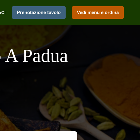
Prenotazione tavolo
Vedi menu e ordina
ACI
o A Padua