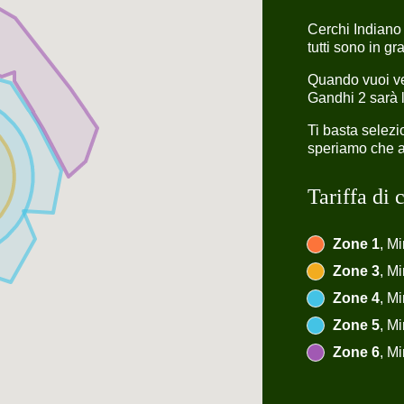
Cerchi Indian
tutti sono in g
Quando vuoi ve
Gandhi 2 sarà l
Ti basta selez
speriamo che ap
Tariffa di
Zone 1
, Mi
Zone 3
, Mi
Zone 4
, Mi
Zone 5
, Mi
Zone 6
, Mi