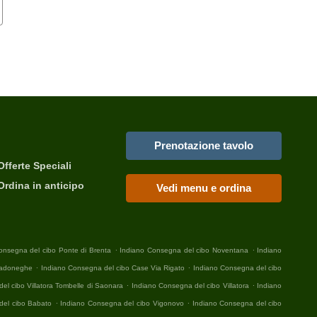
Prenotazione tavolo
Offerte Speciali
Ordina in anticipo
Vedi menu e ordina
.
.
onsegna del cibo Ponte di Brenta
Indiano Consegna del cibo Noventana
Indiano
.
.
Cadoneghe
Indiano Consegna del cibo Case Via Rigato
Indiano Consegna del cibo
.
.
el cibo Villatora Tombelle di Saonara
Indiano Consegna del cibo Villatora
Indiano
.
.
del cibo Babato
Indiano Consegna del cibo Vigonovo
Indiano Consegna del cibo